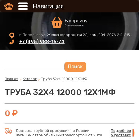
Перейти к основному содержанию
Навигация
В корзину
0 элементов
г. Подольск ул. Железнодорожная 2Д, пом. 204, 207А,211, 213
+7 (495) 988-16-74
Главная
Каталог
Труба 32х4 12000 12Х1МФ
ТРУБА 32Х4 12000 12Х1МФ
0 ₽
Доставка трубной продукции по России
Подробнее
наемным автомобильным транспортом от 20тн
о доставке