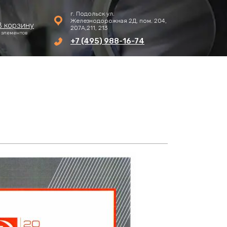
г. Подольск ул.
Железнодорожная 2Д, пом. 204,
В корзину
207А,211, 213
 элементов
+7 (495) 988-16-74