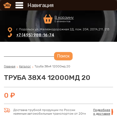
Перейти к основному содержанию
Навигация
В корзину
0 элементов
г. Подольск ул. Железнодорожная 2Д, пом. 204, 207А,211, 213
+7 (495) 988-16-74
Главная
Каталог
Труба 38х4 12000мд 20
ТРУБА 38Х4 12000МД 20
0 ₽
Доставка трубной продукции по России
Подробнее
наемным автомобильным транспортом от 20тн
о доставке